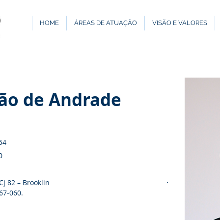
HOME
ÁREAS DE ATUAÇÃO
VISÃO E VALORES
vão de Andrade
54
0
Cj 82 – Brooklin
+55 11 5531-15
+55 11 5531-15
67-060.